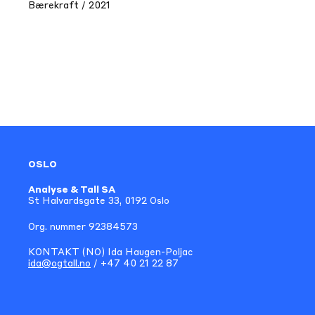
Bærekraft / 2021
OSLO
Analyse & Tall SA
St Halvardsgate 33, 0192 Oslo
Org. nummer 92384573
KONTAKT (NO) Ida Haugen-Poljac
ida@ogtall.no
/ +47 40 21 22 87