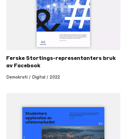
on og falske nyheter
Ferske Stortings-representanters bruk
g
av Facebook
Demokrati / Digital / 2022
le medier