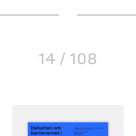
Arbeidsmark
Bærekraft
Barn & unge
14 / 108
Demokrati
Digital
Digitale felle
Næringsliv