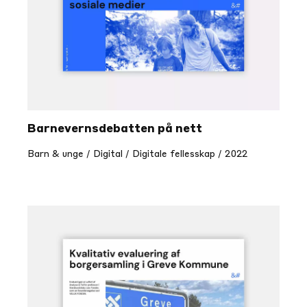
Frivillighet
Likestilling
Feilinformasj
Barnevernsdebatten på nett
Radikaliserin
Barn & unge / Digital / Digitale fellesskap / 2022
Sosial
Tonen i sosia
Utdannelse