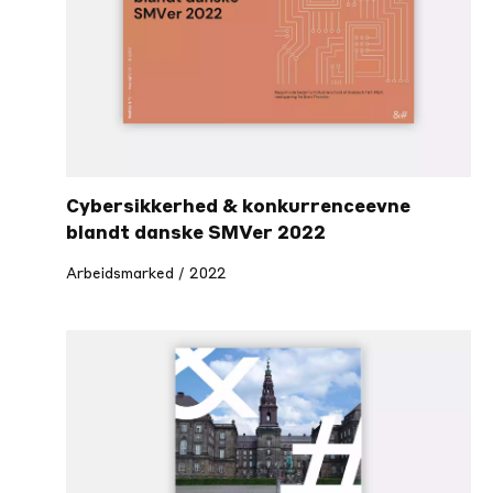
2017
2016
2025
Cybersikkerhed & konkurrenceevne
2026
blandt danske SMVer 2022
Arbeidsmarked / 2022
Alle år