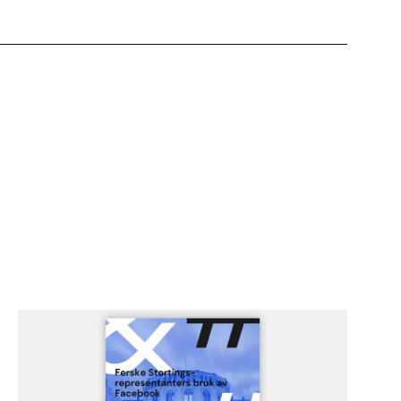
ed
sskap