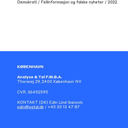
Demokrati / Feilinformasjon og falske nyheter / 2022
KØBENHAVN
Analyse & Tal F.M.B.A.
Thoravej 29, 2400 København NV
CVR. 36452595
KONTAKT (DK) Edin Lind Ikanovic
edin@ogtal.dk
/ +45 30 13 47 87