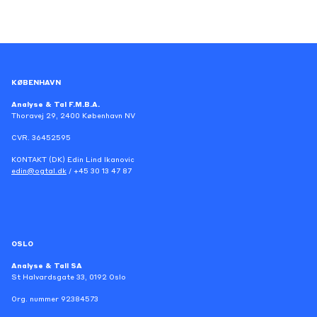
KØBENHAVN
Analyse & Tal F.M.B.A.
Thoravej 29, 2400 København NV
CVR. 36452595
KONTAKT (DK) Edin Lind Ikanovic
edin@ogtal.dk
/ +45 30 13 47 87
OSLO
Analyse & Tall SA
St Halvardsgate 33, 0192 Oslo
Org. nummer 92384573